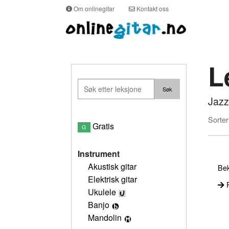
Om onlinegitar
Kontakt oss
L
Jazz
Sorter
Gratis
G
Instrument
Akustisk gitar
Bek
Elektrisk gitar
P
Ukulele
Banjo
Mandolin