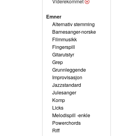
Viderekommet
Emner
Alternativ stemming
Barnesanger-norske
Filmmusikk
Fingerspill
Gitarutstyr
Grep
Grunnleggende
Improvisasjon
Jazzstandard
Julesanger
Komp
Licks
Melodispill -enkle
Powerchords
Riff