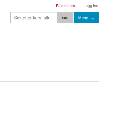
Bli medlem
Logg inn
Meny
Kurs
Stier
Leksjoner
Lærere
Stemming
Grep
Backingtracks
Skala
Artikler