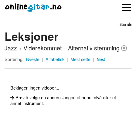
Filter
Leksjoner
Meny
Jazz + Viderekommet + Alternativ stemming
Logg inn
Sortering:
Nyeste
|
Alfabetisk
|
Mest sette
|
Nivå
Bli medlem
Kontakt oss
Beklager, ingen videoer...
Om onlinegitar.no
Prøv å velge en annen sjanger, et annet nivå eller et
annet instrument.