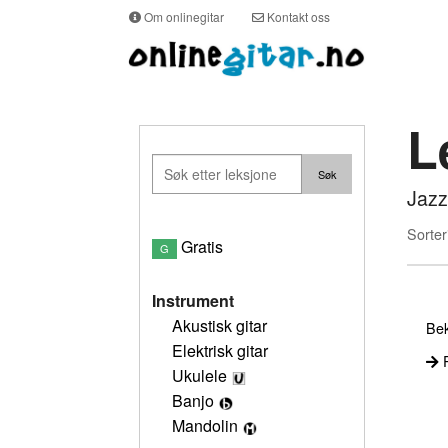
Om onlinegitar
Kontakt oss
L
Jazz
Sorter
Gratis
G
Instrument
Akustisk gitar
Bek
Elektrisk gitar
P
Ukulele
Banjo
Mandolin