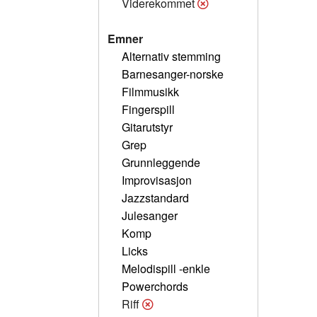
Viderekommet
Emner
Alternativ stemming
Barnesanger-norske
Filmmusikk
Fingerspill
Gitarutstyr
Grep
Grunnleggende
Improvisasjon
Jazzstandard
Julesanger
Komp
Licks
Melodispill -enkle
Powerchords
Riff