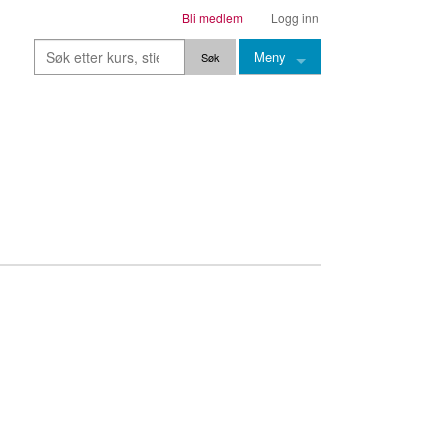
Bli medlem
Logg inn
Meny
Kurs
Stier
Leksjoner
Lærere
Stemming
Grep
Backingtracks
Skala
Artikler