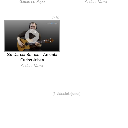
Gildas Le Pape
Anders Nærø
7/10
So Danco Samba - Antônio
Carlos Jobim
Anders Nærø
(3 videoleksjoner)