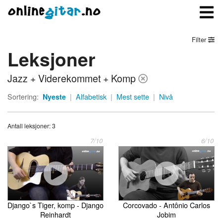
Filter
Leksjoner
Meny
Jazz + Viderekommet + Komp
Logg inn
Sortering:
Nyeste
|
Alfabetisk
|
Mest sette
|
Nivå
Bli medlem
Antall leksjoner: 3
Kontakt oss
7/10
6/10
Om onlinegitar.no
Django`s Tiger, komp - Django
Corcovado - Antônio Carlos
Reinhardt
Jobim