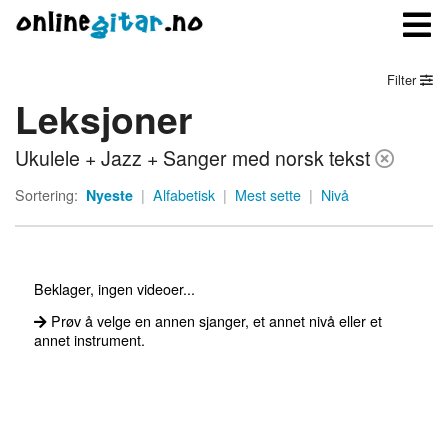
Filter
Leksjoner
Meny
Ukulele + Jazz + Sanger med norsk tekst
Logg inn
Sortering:
Nyeste
|
Alfabetisk
|
Mest sette
|
Nivå
Bli medlem
Kontakt oss
Beklager, ingen videoer...
Om onlinegitar.no
Prøv å velge en annen sjanger, et annet nivå eller et
annet instrument.