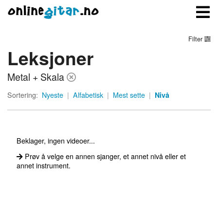
Filter
Leksjoner
Meny
Metal + Skala
Logg inn
Sortering:
Nyeste
|
Alfabetisk
|
Mest sette
|
Nivå
Bli medlem
Kontakt oss
Beklager, ingen videoer...
Om onlinegitar.no
Prøv å velge en annen sjanger, et annet nivå eller et
annet instrument.