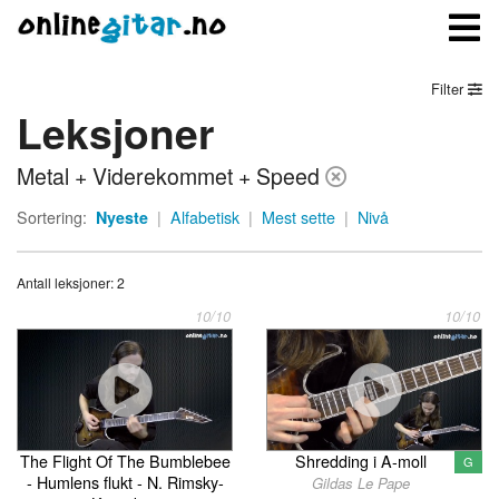
Filter
Leksjoner
Meny
Metal + Viderekommet + Speed
Logg inn
Sortering:
Nyeste
|
Alfabetisk
|
Mest sette
|
Nivå
Bli medlem
Antall leksjoner: 2
Kontakt oss
10/10
10/10
Om onlinegitar.no
The Flight Of The Bumblebee
Shredding i A-moll
G
- Humlens flukt - N. Rimsky-
Gildas Le Pape