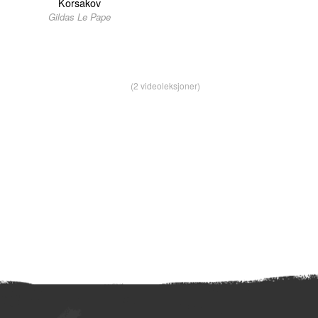
Korsakov
Gildas Le Pape
(2 videoleksjoner)