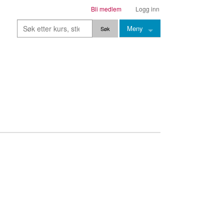
Bli medlem
Logg inn
Meny
Kurs
Stier
Leksjoner
Lærere
Stemming
Grep
Backingtracks
Skala
Artikler