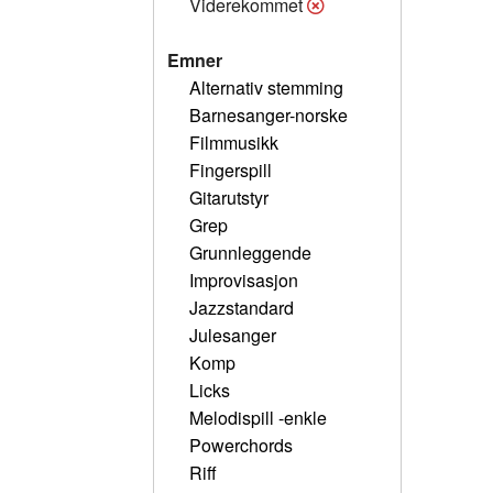
Viderekommet
Emner
Alternativ stemming
Barnesanger-norske
Filmmusikk
Fingerspill
Gitarutstyr
Grep
Grunnleggende
Improvisasjon
Jazzstandard
Julesanger
Komp
Licks
Melodispill -enkle
Powerchords
Riff