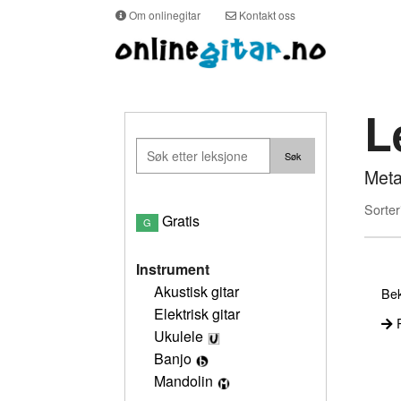
Om onlinegitar
Kontakt oss
L
Meta
Sorter
Gratis
G
Instrument
Akustisk gitar
Bek
Elektrisk gitar
P
Ukulele
Banjo
Mandolin