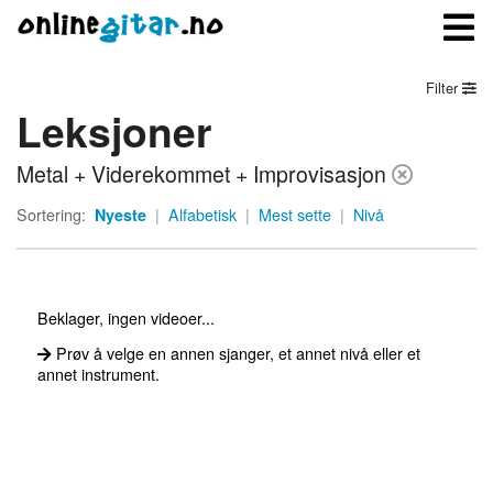
Filter
Leksjoner
Meny
Metal + Viderekommet + Improvisasjon
Logg inn
Sortering:
Nyeste
|
Alfabetisk
|
Mest sette
|
Nivå
Bli medlem
Kontakt oss
Beklager, ingen videoer...
Om onlinegitar.no
Prøv å velge en annen sjanger, et annet nivå eller et
annet instrument.