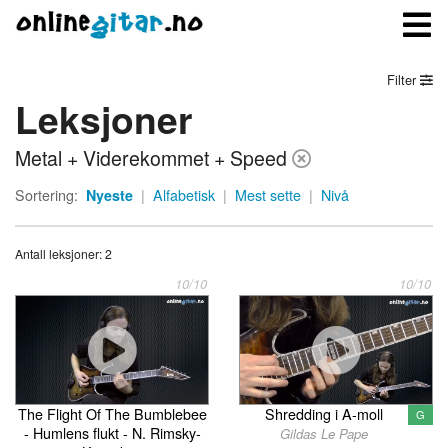
Filter
Leksjoner
Meny
Metal + Viderekommet + Speed
Logg inn
Sortering:
Nyeste
|
Alfabetisk
|
Mest sette
|
Nivå
Bli medlem
Antall leksjoner: 2
Kontakt oss
10/10
10/10
Om onlinegitar.no
The Flight Of The Bumblebee
Shredding i A-moll
G
- Humlens flukt - N. Rimsky-
Gildas Le Pape