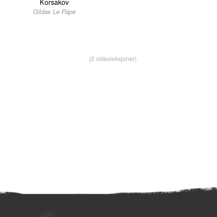
Korsakov
Gildas Le Pape
(2 videoleksjoner)