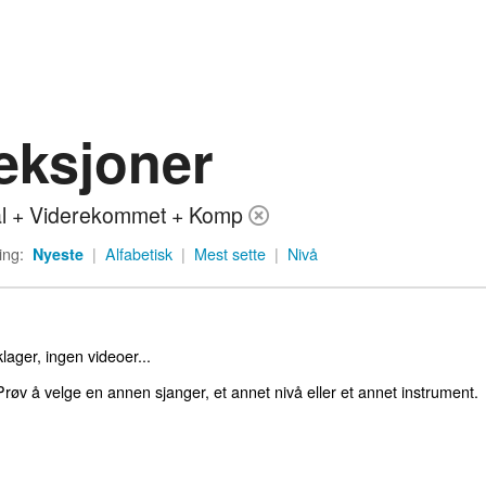
eksjoner
l + Viderekommet + Komp
ing:
Nyeste
|
Alfabetisk
|
Mest sette
|
Nivå
lager, ingen videoer...
røv å velge en annen sjanger, et annet nivå eller et annet instrument.