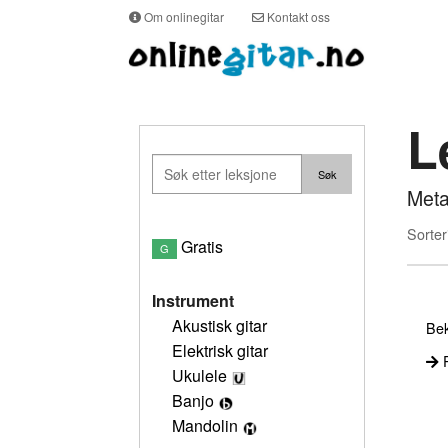
Om onlinegitar
Kontakt oss
L
Meta
Sorter
Gratis
G
Instrument
Akustisk gitar
Bek
Elektrisk gitar
P
Ukulele
Banjo
Mandolin