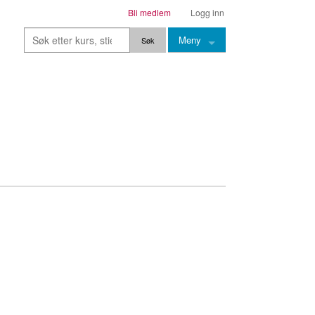
Bli medlem
Logg inn
Meny
Kurs
Stier
Leksjoner
Lærere
Stemming
Grep
Backingtracks
Skala
Artikler