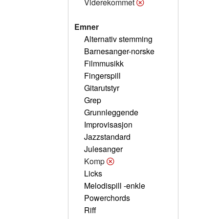
Viderekommet
Emner
Alternativ stemming
Barnesanger-norske
Filmmusikk
Fingerspill
Gitarutstyr
Grep
Grunnleggende
Improvisasjon
Jazzstandard
Julesanger
Komp
Licks
Melodispill -enkle
Powerchords
Riff