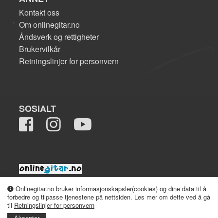
Kontakt oss
Om onlinegitar.no
Åndsverk og rettigheter
Brukervilkår
Retningslinjer for personvern
SOSIALT
2008-2026 onlinegitar.no
Onlinegitar.no bruker informasjonskapsler(cookies) og dine data til å
forbedre og tilpasse tjenestene på nettsiden. Les mer om dette ved å gå
til
Retningslinjer for personvern
Aksepter