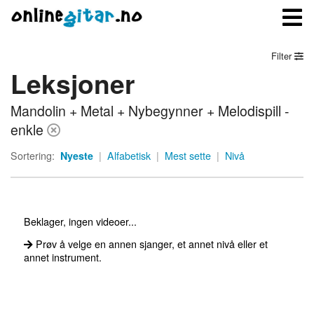
Filter
Leksjoner
Meny
Mandolin + Metal + Nybegynner + Melodispill -
Logg inn
enkle
Bli medlem
Sortering:
Nyeste
|
Alfabetisk
|
Mest sette
|
Nivå
Kontakt oss
Om onlinegitar.no
Beklager, ingen videoer...
Prøv å velge en annen sjanger, et annet nivå eller et
annet instrument.