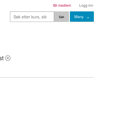
Bli medlem
Logg inn
Meny
Kurs
Stier
st
Leksjoner
Lærere
Stemming
Grep
Backingtracks
Skala
Artikler