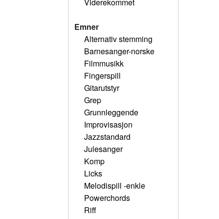
Viderekommet
Emner
Alternativ stemming
Barnesanger-norske
Filmmusikk
Fingerspill
Gitarutstyr
Grep
Grunnleggende
Improvisasjon
Jazzstandard
Julesanger
Komp
Licks
Melodispill -enkle
Powerchords
Riff