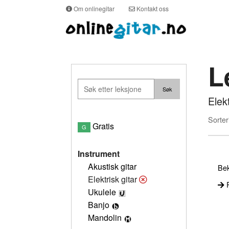
Om onlinegitar
Kontakt oss
L
Elek
Sorter
Gratis
G
Instrument
Akustisk gitar
Bek
Elektrisk gitar
P
Ukulele
Banjo
Mandolin