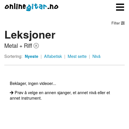
Filter
Leksjoner
Meny
Metal + Riff
Logg inn
Sortering:
Nyeste
|
Alfabetisk
|
Mest sette
|
Nivå
Bli medlem
Kontakt oss
Beklager, ingen videoer...
Om onlinegitar.no
Prøv å velge en annen sjanger, et annet nivå eller et
annet instrument.