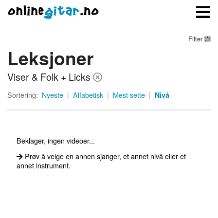
Filter
Leksjoner
Meny
Viser & Folk + Licks
Logg inn
Sortering:
Nyeste
|
Alfabetisk
|
Mest sette
|
Nivå
Bli medlem
Kontakt oss
Beklager, ingen videoer...
Om onlinegitar.no
Prøv å velge en annen sjanger, et annet nivå eller et
annet instrument.