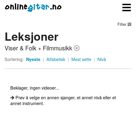
Filter
Leksjoner
Meny
Viser & Folk + Filmmusikk
Logg inn
Sortering:
Nyeste
|
Alfabetisk
|
Mest sette
|
Nivå
Bli medlem
Kontakt oss
Beklager, ingen videoer...
Om onlinegitar.no
Prøv å velge en annen sjanger, et annet nivå eller et
annet instrument.