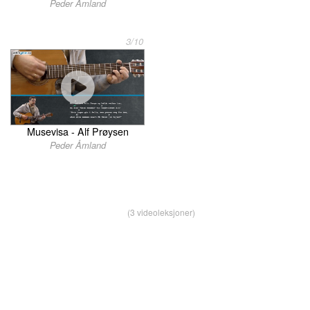
Peder Åmland
3/10
Musevisa - Alf Prøysen
Peder Åmland
(3 videoleksjoner)