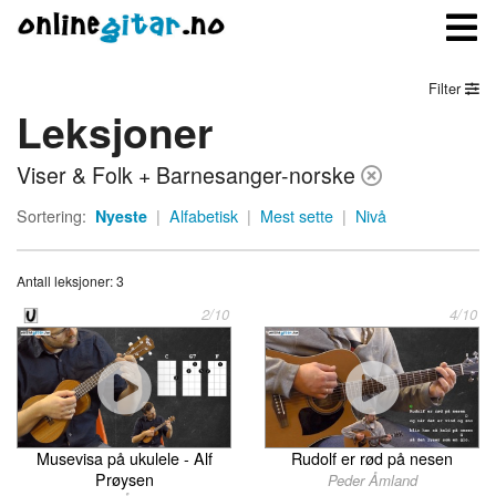
Filter
Leksjoner
Meny
Viser & Folk + Barnesanger-norske
Logg inn
Sortering:
Nyeste
|
Alfabetisk
|
Mest sette
|
Nivå
Bli medlem
Antall leksjoner: 3
Kontakt oss
2/10
4/10
Om onlinegitar.no
Musevisa på ukulele - Alf
Rudolf er rød på nesen
Prøysen
Peder Åmland