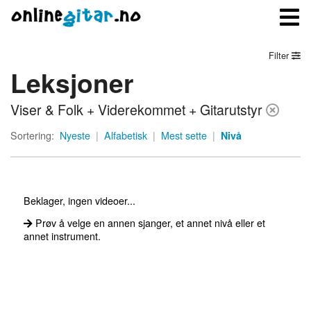
Filter
Leksjoner
Meny
Viser & Folk + Viderekommet + Gitarutstyr
Logg inn
Sortering:
Nyeste
|
Alfabetisk
|
Mest sette
|
Nivå
Bli medlem
Kontakt oss
Beklager, ingen videoer...
Om onlinegitar.no
Prøv å velge en annen sjanger, et annet nivå eller et
annet instrument.