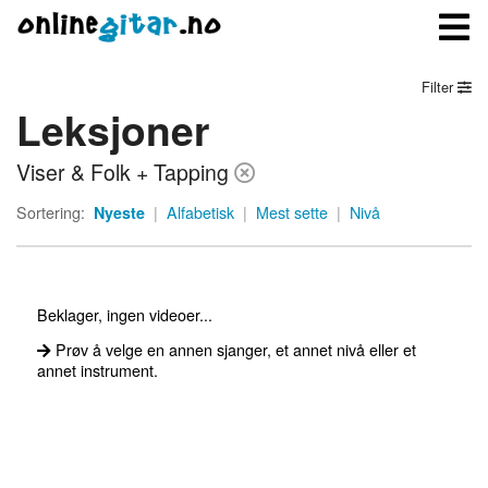
Filter
Leksjoner
Meny
Viser & Folk + Tapping
Logg inn
Sortering:
Nyeste
|
Alfabetisk
|
Mest sette
|
Nivå
Bli medlem
Kontakt oss
Beklager, ingen videoer...
Om onlinegitar.no
Prøv å velge en annen sjanger, et annet nivå eller et
annet instrument.