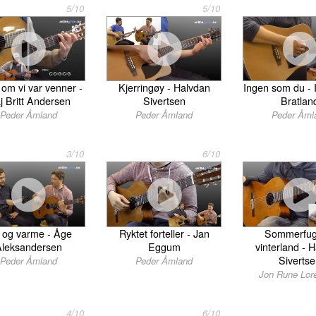
5/10
5/10
 om vi var venner -
Kjerringøy - Halvdan
Ingen som du - 
j Britt Andersen
Sivertsen
Bratlan
Peder Åmland
Peder Åmland
Peder Åml
3/10
6/10
 og varme - Åge
Ryktet forteller - Jan
Sommerfugg
Aleksandersen
Eggum
vinterland - 
Siverts
Peder Åmland
Peder Åmland
Jon Rune Lor
4/10
6/10