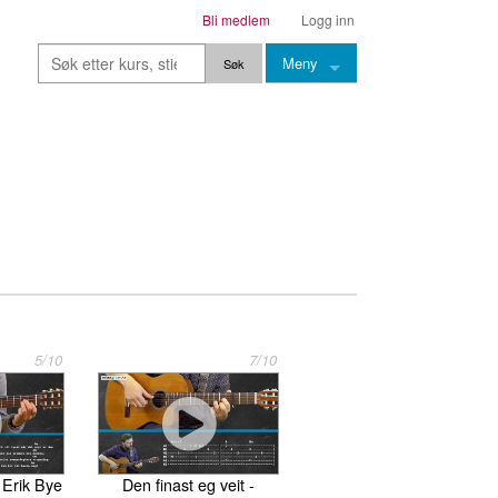
Bli medlem
Logg inn
Meny
Kurs
Stier
Leksjoner
Lærere
Stemming
Grep
5/10
7/10
Backingtracks
Skala
Artikler
 Erik Bye
Den finast eg veit -