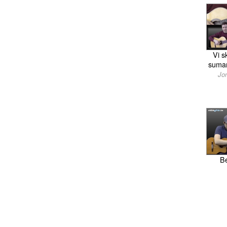
Vi s
sumarn
Jo
B