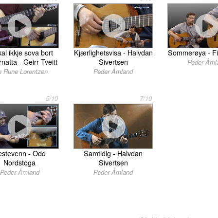
kal ikkje sova bort
Kjærlighetsvisa - Halvdan
Sommerøya - Fi
atta - Geirr Tveitt
Sivertsen
Peder Åml
n Rune Lorentzen
Peder Åmland
5/10
7/10
estevenn - Odd
Samtidig - Halvdan
Nordstoga
Sivertsen
Peder Åmland
Peder Åmland