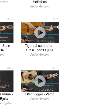
Hellbillies
entzen
Peder Åmland
4/10
5/10
- Stein
Tiger på sundretur -
lla
Stein Torleif Bjella
and
Peder Åmland
5/10
4/10
t samma -
Liten fuggel - Vamp
 Bjella
Peder Åmland
r Sjølie