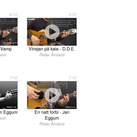
6/10
5/10
- Vamp
Vinsjan på kaia - D.D.E.
and
Peder Åmland
7/10
7/10
Jan Eggum
En natt forbi - Jan
Eggum
and
Peder Åmland