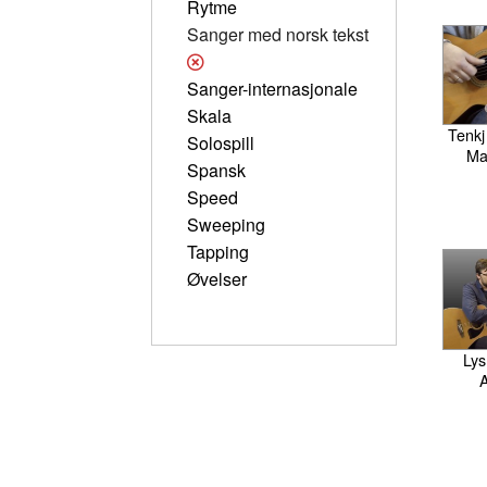
Rytme
Sanger med norsk tekst
Sanger-internasjonale
Skala
Tenkj
Solospill
Ma
Spansk
Speed
Sweeping
Tapping
Øvelser
Lys