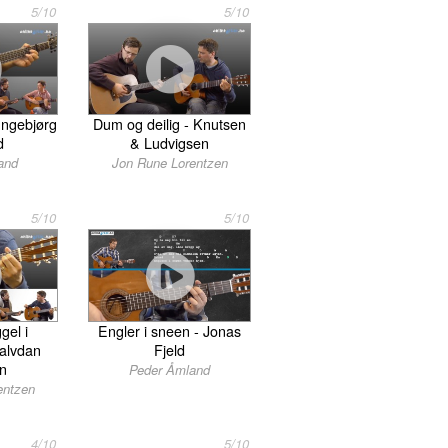
5/10
5/10
Ingebjørg
Dum og deilig - Knutsen
d
& Ludvigsen
and
Jon Rune Lorentzen
5/10
5/10
el i
Engler i sneen - Jonas
Halvdan
Fjeld
en
Peder Åmland
entzen
4/10
5/10