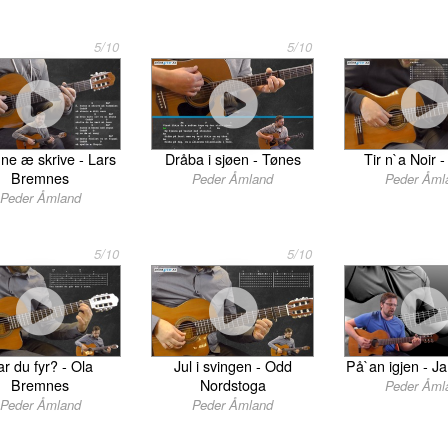
5/10
5/10
ne æ skrive - Lars
Dråba i sjøen - Tønes
Tir n`a Noir 
Bremnes
Peder Åmland
Peder Åml
Peder Åmland
5/10
5/10
r du fyr? - Ola
Jul i svingen - Odd
På`an igjen - 
Bremnes
Nordstoga
Peder Åml
Peder Åmland
Peder Åmland