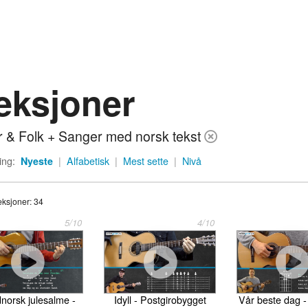
eksjoner
r & Folk + Sanger med norsk tekst
ing:
Nyeste
|
Alfabetisk
|
Mest sette
|
Nivå
leksjoner: 34
5/10
4/10
Vår beste dag -
norsk julesalme -
Idyll - Postgirobygget