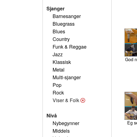
Sjanger
Barnesanger
Bluegrass
Blues
Country
Funk & Reggae
Jazz
God na
Klassisk
Metal
Multi-sjanger
Pop
Rock
Viser & Folk
Nivå
Eg s
Nybegynner
Middels