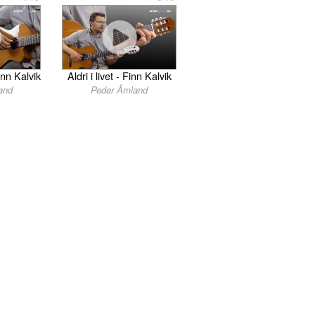
nn Kalvik
Aldri i livet - Finn Kalvik
and
Peder Åmland