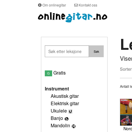
Om onlinegitar
Kontakt oss
L
Vise
Sorter
Gratis
G
Antall 
Instrument
Akustisk gitar
Elektrisk gitar
Ukulele
Banjo
Mandolin
Nord