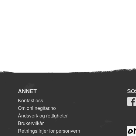
ANNET
SO
Kontakt oss
Om onlinegitar.no
Åndsverk og rettigheter
Brukervilkår
Retningslinjer for personvern