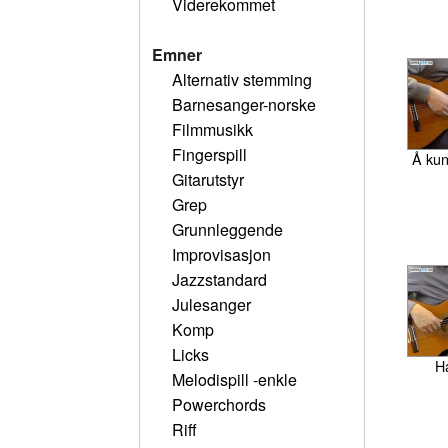
Viderekommet
Emner
Alternativ stemming
Barnesanger-norske
Filmmusikk
Fingerspill
Å kun
Gitarutstyr
Grep
Grunnleggende
Improvisasjon
Jazzstandard
Julesanger
Komp
Licks
Ha
Melodispill -enkle
Powerchords
Riff