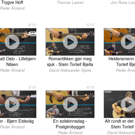
Trygve Hoff
Jon Rune Lor
Thomas Larsen
Peder Åmland
6/10
5/10
tt Oslo - Lillebjørn
Romantikken gjer meg
Heidersmenn 
Nilsen
sjuk - Stein Torleif Bjella
Torleif Bje
Peder Åmland
David Aleksander Sjølie
Peder Åml
5/10
4/10
er - Bjørn Eidsvåg
En solskinnsdag -
Alt rundt er de
Postgirobygget
Stein Torleif
Peder Åmland
Peder Åmland
David Aleksande