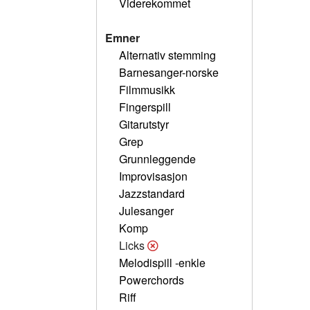
Viderekommet
Emner
Alternativ stemming
Barnesanger-norske
Filmmusikk
Fingerspill
Gitarutstyr
Grep
Grunnleggende
Improvisasjon
Jazzstandard
Julesanger
Komp
Licks
Melodispill -enkle
Powerchords
Riff