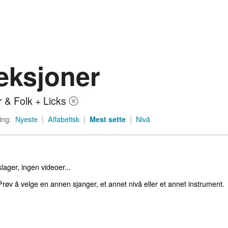
eksjoner
r & Folk + Licks
ing:
Nyeste
|
Alfabetisk
|
Mest sette
|
Nivå
lager, ingen videoer...
røv å velge en annen sjanger, et annet nivå eller et annet instrument.