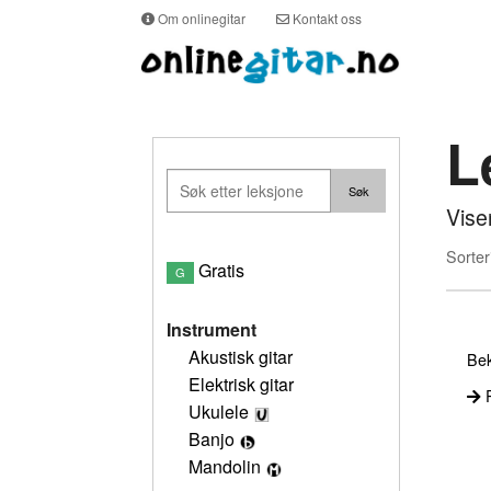
Om onlinegitar
Kontakt oss
L
Vise
Sorter
Gratis
G
Instrument
Akustisk gitar
Bek
Elektrisk gitar
P
Ukulele
Banjo
Mandolin