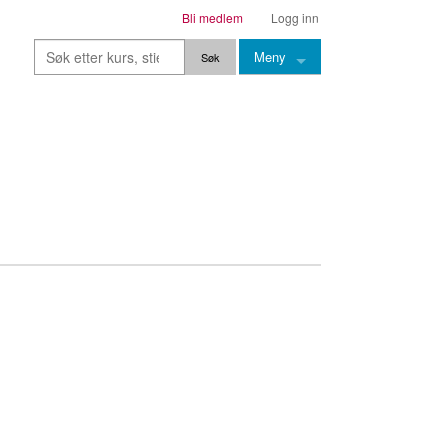
Bli medlem
Logg inn
Meny
Kurs
Stier
Leksjoner
Lærere
Stemming
Grep
Backingtracks
Skala
Artikler