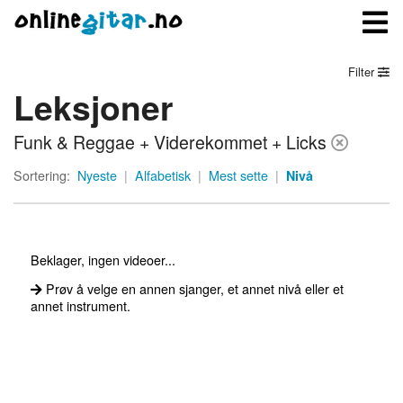
Filter
Leksjoner
Meny
Funk & Reggae + Viderekommet + Licks
Logg inn
Sortering:
Nyeste
|
Alfabetisk
|
Mest sette
|
Nivå
Bli medlem
Kontakt oss
Beklager, ingen videoer...
Om onlinegitar.no
Prøv å velge en annen sjanger, et annet nivå eller et
annet instrument.