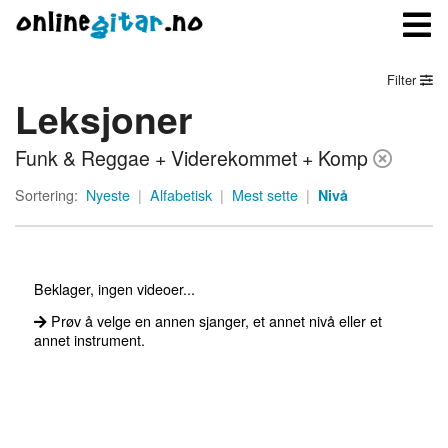
Filter
Leksjoner
Meny
Funk & Reggae + Viderekommet + Komp
Logg inn
Sortering:
Nyeste
|
Alfabetisk
|
Mest sette
|
Nivå
Bli medlem
Kontakt oss
Beklager, ingen videoer...
Om onlinegitar.no
Prøv å velge en annen sjanger, et annet nivå eller et
annet instrument.