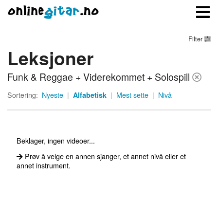
Filter
Leksjoner
Meny
Funk & Reggae + Viderekommet + Solospill
Logg inn
Sortering:
Nyeste
|
Alfabetisk
|
Mest sette
|
Nivå
Bli medlem
Kontakt oss
Beklager, ingen videoer...
Om onlinegitar.no
Prøv å velge en annen sjanger, et annet nivå eller et
annet instrument.