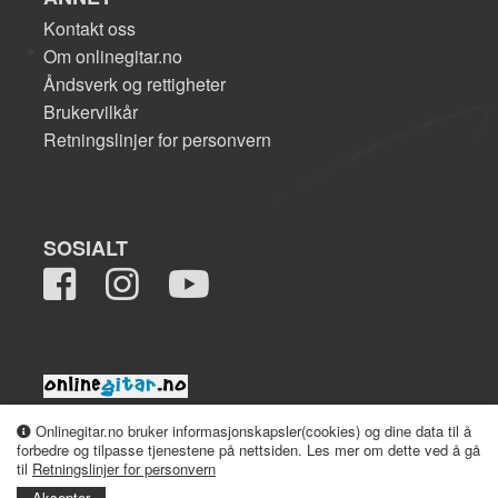
Kontakt oss
Om onlinegitar.no
Åndsverk og rettigheter
Brukervilkår
Retningslinjer for personvern
SOSIALT
2008-2026 onlinegitar.no
Onlinegitar.no bruker informasjonskapsler(cookies) og dine data til å
forbedre og tilpasse tjenestene på nettsiden. Les mer om dette ved å gå
til
Retningslinjer for personvern
Aksepter