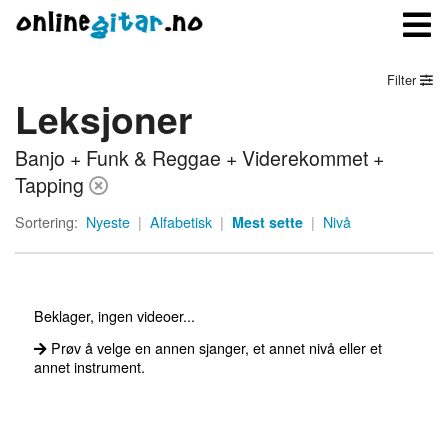
Filter
Leksjoner
Meny
Banjo + Funk & Reggae + Viderekommet +
Logg inn
Tapping
Bli medlem
Sortering:
Nyeste
|
Alfabetisk
|
Mest sette
|
Nivå
Kontakt oss
Om onlinegitar.no
Beklager, ingen videoer...
Prøv å velge en annen sjanger, et annet nivå eller et
annet instrument.