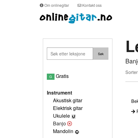
Om onlinegitar
Kontakt oss
L
Banj
Sorter
Gratis
G
Instrument
Akustisk gitar
Bek
Elektrisk gitar
P
Ukulele
Banjo
Mandolin