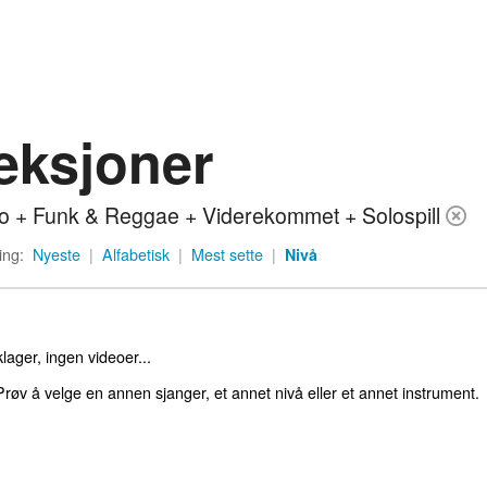
eksjoner
o + Funk & Reggae + Viderekommet + Solospill
ing:
Nyeste
|
Alfabetisk
|
Mest sette
|
Nivå
lager, ingen videoer...
røv å velge en annen sjanger, et annet nivå eller et annet instrument.