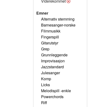
Viderekommet
Emner
Alternativ stemming
Barnesanger-norske
Filmmusikk
Fingerspill
Gitarutstyr
Grep
Grunnleggende
Improvisasjon
Jazzstandard
Julesanger
Komp
Licks
Melodispill -enkle
Powerchords
Riff