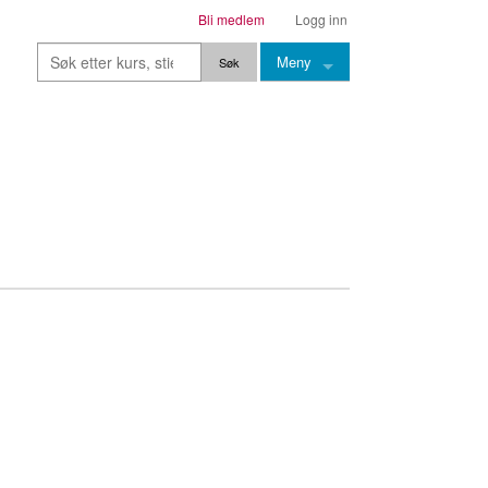
Bli medlem
Logg inn
Meny
Kurs
Stier
Leksjoner
Lærere
Stemming
Grep
Backingtracks
Skala
Artikler