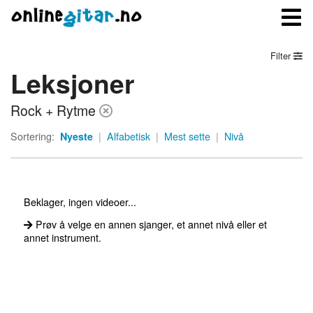
Filter
Leksjoner
Meny
Rock + Rytme
Logg inn
Sortering:
Nyeste
|
Alfabetisk
|
Mest sette
|
Nivå
Bli medlem
Kontakt oss
Beklager, ingen videoer...
Om onlinegitar.no
Prøv å velge en annen sjanger, et annet nivå eller et
annet instrument.