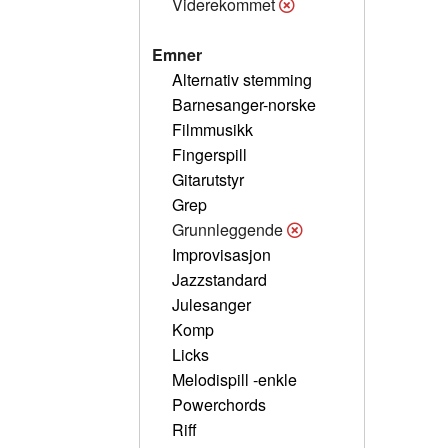
Viderekommet
Emner
Alternativ stemming
Barnesanger-norske
Filmmusikk
Fingerspill
Gitarutstyr
Grep
Grunnleggende
Improvisasjon
Jazzstandard
Julesanger
Komp
Licks
Melodispill -enkle
Powerchords
Riff