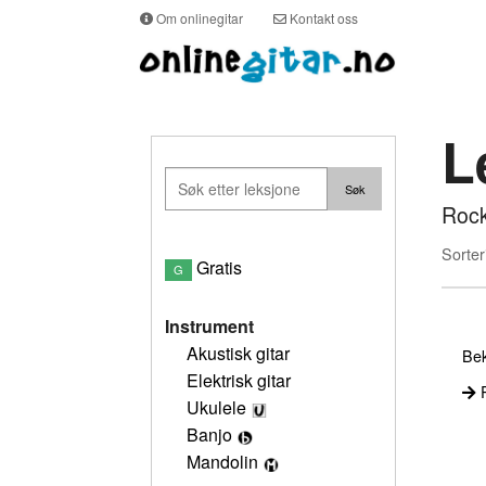
Om onlinegitar
Kontakt oss
L
Rock
Sorter
Gratis
G
Instrument
Akustisk gitar
Bek
Elektrisk gitar
P
Ukulele
Banjo
Mandolin