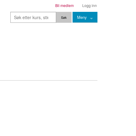
Bli medlem
Logg inn
Meny
Kurs
Stier
Leksjoner
Lærere
Stemming
Grep
Backingtracks
Skala
Artikler