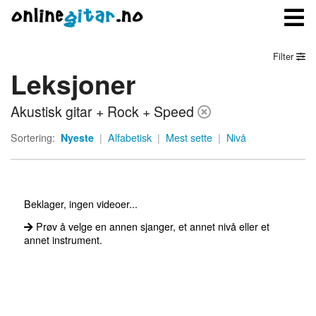
Filter
Leksjoner
Meny
Akustisk gitar + Rock + Speed
Logg inn
Sortering:
Nyeste
|
Alfabetisk
|
Mest sette
|
Nivå
Bli medlem
Kontakt oss
Beklager, ingen videoer...
Om onlinegitar.no
Prøv å velge en annen sjanger, et annet nivå eller et
annet instrument.