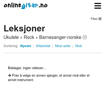
Filter
Leksjoner
Meny
Ukulele + Rock + Barnesanger-norske
Logg inn
Sortering:
Nyeste
|
Alfabetisk
|
Mest sette
|
Nivå
Bli medlem
Kontakt oss
Beklager, ingen videoer...
Om onlinegitar.no
Prøv å velge en annen sjanger, et annet nivå eller et
annet instrument.