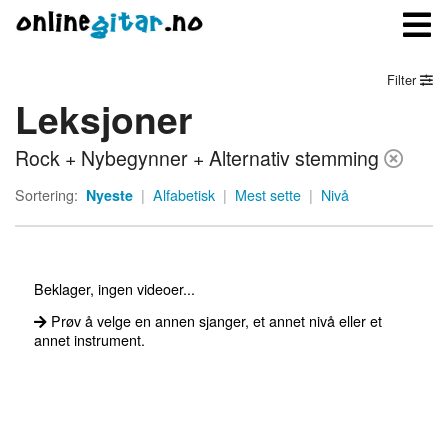
Filter
Leksjoner
Meny
Rock + Nybegynner + Alternativ stemming
Logg inn
Sortering:
Nyeste
|
Alfabetisk
|
Mest sette
|
Nivå
Bli medlem
Kontakt oss
Beklager, ingen videoer...
Om onlinegitar.no
Prøv å velge en annen sjanger, et annet nivå eller et
annet instrument.