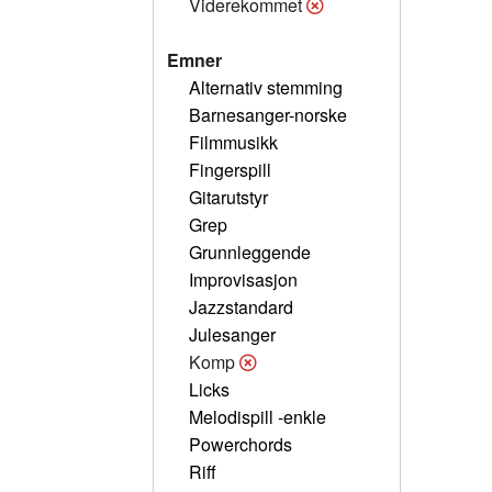
Viderekommet
Emner
Alternativ stemming
Barnesanger-norske
Filmmusikk
Fingerspill
Gitarutstyr
Grep
Grunnleggende
Improvisasjon
Jazzstandard
Julesanger
Komp
Licks
Melodispill -enkle
Powerchords
Riff