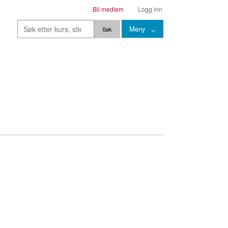
Bli medlem
Logg inn
Meny
Kurs
Stier
Leksjoner
Lærere
Stemming
Grep
Backingtracks
Skala
Artikler