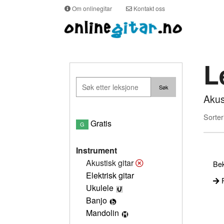
Om onlinegitar
Kontakt oss
L
Akus
Sorter
Gratis
G
Instrument
Akustisk gitar
Bek
Elektrisk gitar
P
Ukulele
Banjo
Mandolin