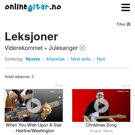
Filter
Leksjoner
Meny
Viderekommet + Julesanger
Logg inn
Sortering:
Nyeste
|
Alfabetisk
|
Mest sette
|
Nivå
Bli medlem
Antall leksjoner: 2
Kontakt oss
7/10
6/10
Om onlinegitar.no
When You Wish Upon A Star
Christmas Song
- Hairline/Washington
Anders Nærø