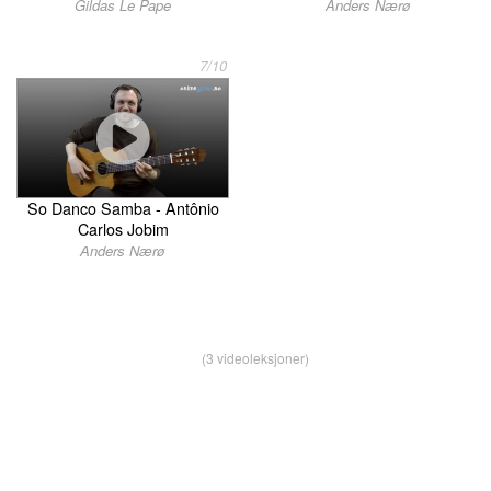
Gildas Le Pape
Anders Nærø
7/10
So Danco Samba - Antônio
Carlos Jobim
Anders Nærø
(3 videoleksjoner)