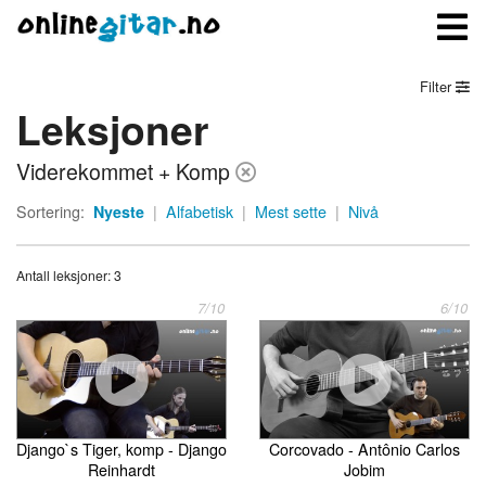
Filter
Leksjoner
Meny
Viderekommet + Komp
Logg inn
Sortering:
Nyeste
|
Alfabetisk
|
Mest sette
|
Nivå
Bli medlem
Antall leksjoner: 3
Kontakt oss
7/10
6/10
Om onlinegitar.no
Django`s Tiger, komp - Django
Corcovado - Antônio Carlos
Reinhardt
Jobim