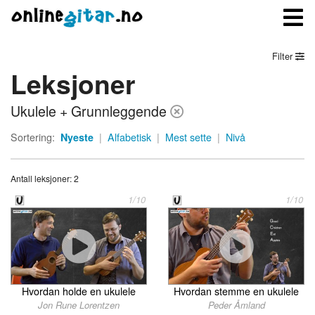
Filter
Leksjoner
Meny
Ukulele + Grunnleggende
Logg inn
Sortering:
Nyeste
|
Alfabetisk
|
Mest sette
|
Nivå
Bli medlem
Antall leksjoner: 2
Kontakt oss
1/10
1/10
Om onlinegitar.no
Hvordan holde en ukulele
Hvordan stemme en ukulele
Jon Rune Lorentzen
Peder Åmland