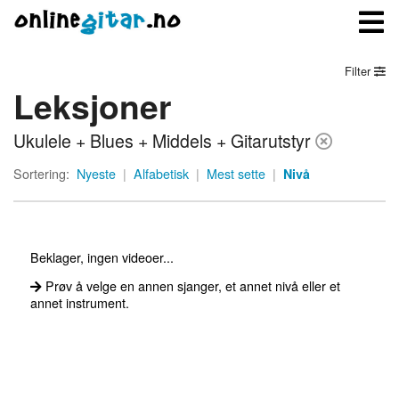
Filter
Leksjoner
Meny
Ukulele + Blues + Middels + Gitarutstyr
Logg inn
Sortering:
Nyeste
|
Alfabetisk
|
Mest sette
|
Nivå
Bli medlem
Kontakt oss
Beklager, ingen videoer...
Om onlinegitar.no
Prøv å velge en annen sjanger, et annet nivå eller et
annet instrument.