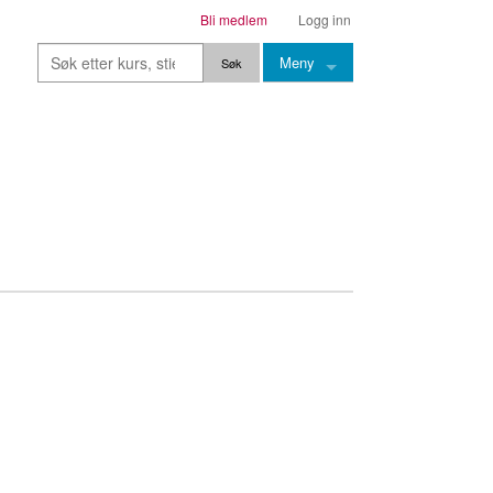
Bli medlem
Logg inn
Meny
Kurs
Stier
Leksjoner
Lærere
Stemming
Grep
Backingtracks
Skala
Artikler