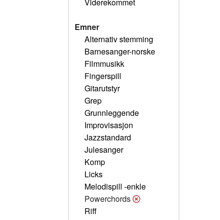
Viderekommet
Emner
Alternativ stemming
Barnesanger-norske
Filmmusikk
Fingerspill
Gitarutstyr
Grep
Grunnleggende
Improvisasjon
Jazzstandard
Julesanger
Komp
Licks
Melodispill -enkle
Powerchords
Riff