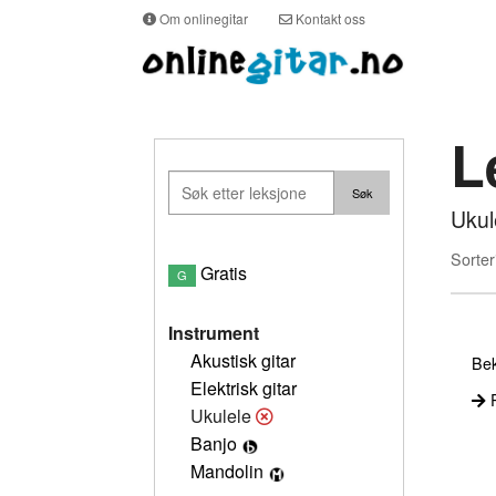
Om onlinegitar
Kontakt oss
L
Ukul
Sorter
Gratis
G
Instrument
Akustisk gitar
Bek
Elektrisk gitar
P
Ukulele
Banjo
Mandolin