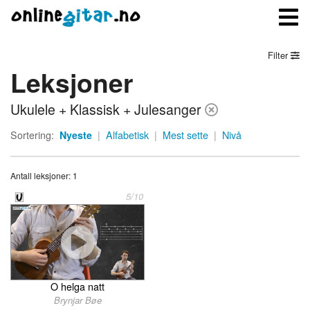
Filter
Leksjoner
Meny
Ukulele + Klassisk + Julesanger
Logg inn
Sortering:
Nyeste
|
Alfabetisk
|
Mest sette
|
Nivå
Bli medlem
Antall leksjoner: 1
Kontakt oss
5/10
Om onlinegitar.no
O helga natt
Brynjar Bøe