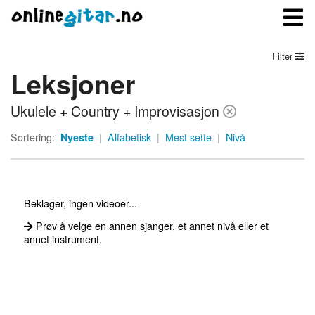
Filter
Leksjoner
Meny
Ukulele + Country + Improvisasjon
Logg inn
Sortering:
Nyeste
|
Alfabetisk
|
Mest sette
|
Nivå
Bli medlem
Kontakt oss
Beklager, ingen videoer...
Om onlinegitar.no
Prøv å velge en annen sjanger, et annet nivå eller et
annet instrument.