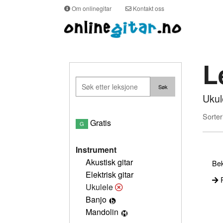
Om onlinegitar
Kontakt oss
L
Ukul
Sorter
Gratis
G
Instrument
Akustisk gitar
Bek
Elektrisk gitar
P
Ukulele
Banjo
Mandolin