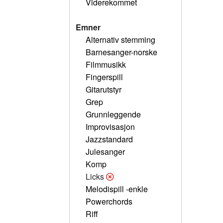
Viderekommet
Emner
Alternativ stemming
Barnesanger-norske
Filmmusikk
Fingerspill
Gitarutstyr
Grep
Grunnleggende
Improvisasjon
Jazzstandard
Julesanger
Komp
Licks
Melodispill -enkle
Powerchords
Riff