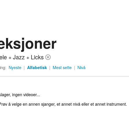
eksjoner
ele + Jazz + Licks
ing:
Nyeste
|
Alfabetisk
|
Mest sette
|
Nivå
lager, ingen videoer...
røv å velge en annen sjanger, et annet nivå eller et annet instrument.