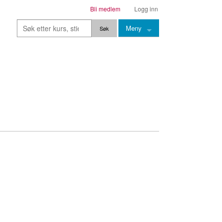
Bli medlem
Logg inn
Meny
Kurs
Stier
Leksjoner
Lærere
Stemming
Grep
Backingtracks
Skala
Artikler