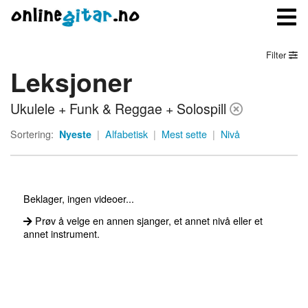
Filter
Leksjoner
Meny
Ukulele + Funk & Reggae + Solospill
Logg inn
Sortering:
Nyeste
|
Alfabetisk
|
Mest sette
|
Nivå
Bli medlem
Kontakt oss
Beklager, ingen videoer...
Om onlinegitar.no
Prøv å velge en annen sjanger, et annet nivå eller et
annet instrument.