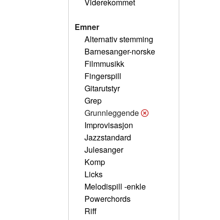
Viderekommet
Emner
Alternativ stemming
Barnesanger-norske
Filmmusikk
Fingerspill
Gitarutstyr
Grep
Grunnleggende
Improvisasjon
Jazzstandard
Julesanger
Komp
Licks
Melodispill -enkle
Powerchords
Riff