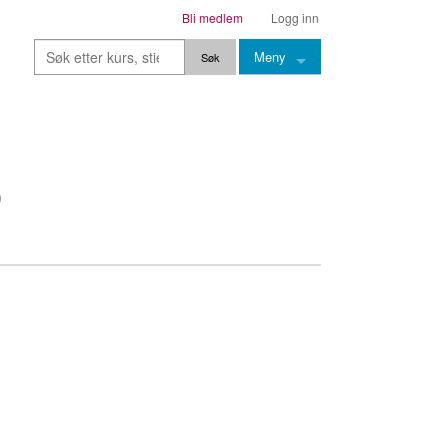
Bli medlem
Logg inn
Meny
Kurs
Stier
Leksjoner
Lærere
Stemming
Grep
Backingtracks
Skala
Artikler