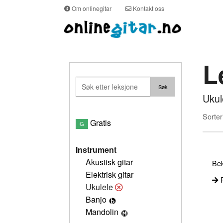
Om onlinegitar
Kontakt oss
L
Ukul
Sorter
Gratis
G
Instrument
Akustisk gitar
Bek
Elektrisk gitar
P
Ukulele
Banjo
Mandolin