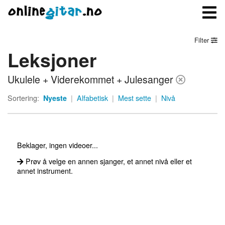
Filter
Leksjoner
Meny
Ukulele + Viderekommet + Julesanger
Logg inn
Sortering:
Nyeste
|
Alfabetisk
|
Mest sette
|
Nivå
Bli medlem
Kontakt oss
Beklager, ingen videoer...
Om onlinegitar.no
Prøv å velge en annen sjanger, et annet nivå eller et
annet instrument.