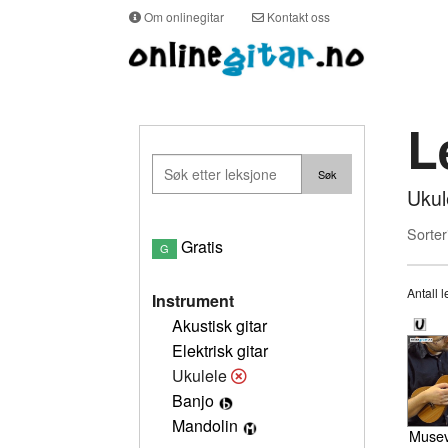
Om onlinegitar
Kontakt oss
L
Ukul
Sorter
Gratis
G
Antall l
Instrument
Akustisk gitar
Elektrisk gitar
Ukulele
Banjo
Mandolin
Musevi