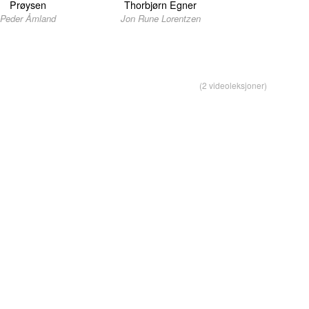
Prøysen
Thorbjørn Egner
Peder Åmland
Jon Rune Lorentzen
(2 videoleksjoner)