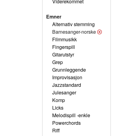
Viderekommet
Emner
Alternativ stemming
Barnesanger-norske
Filmmusikk
Fingerspill
Gitarutstyr
Grep
Grunnleggende
Improvisasjon
Jazzstandard
Julesanger
Komp
Licks
Melodispill -enkle
Powerchords
Riff