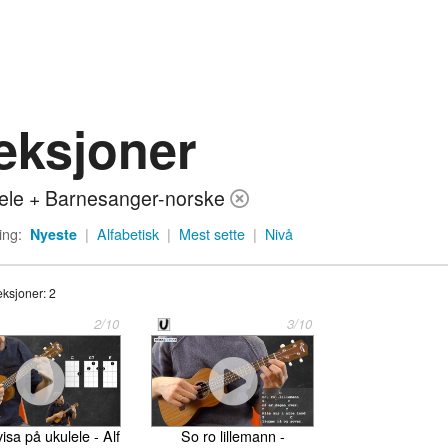
eksjoner
ele + Barnesanger-norske
ing:
Nyeste
|
Alfabetisk
|
Mest sette
|
Nivå
eksjoner: 2
2/10
3/10
sa på ukulele - Alf
So ro lillemann -