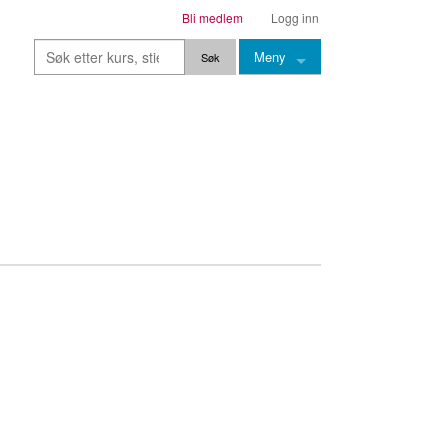
Bli medlem
Logg inn
Meny
Kurs
Stier
Leksjoner
Lærere
Stemming
Grep
Backingtracks
Skala
Artikler