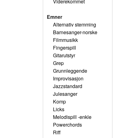
Viderekommet
Emner
Alternativ stemming
Barnesanger-norske
Filmmusikk
Fingerspill
Gitarutstyr
Grep
Grunnleggende
Improvisasjon
Jazzstandard
Julesanger
Komp
Licks
Melodispill -enkle
Powerchords
Riff