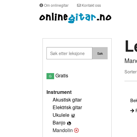
Om onlinegitar
Kontakt oss
L
Mand
Sorter
Gratis
G
Instrument
Akustisk gitar
Bek
Elektrisk gitar
P
Ukulele
Banjo
Mandolin