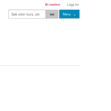
Bli medlem
Logg inn
Meny
Kurs
Stier
Leksjoner
Lærere
Stemming
Grep
Backingtracks
Skala
Artikler