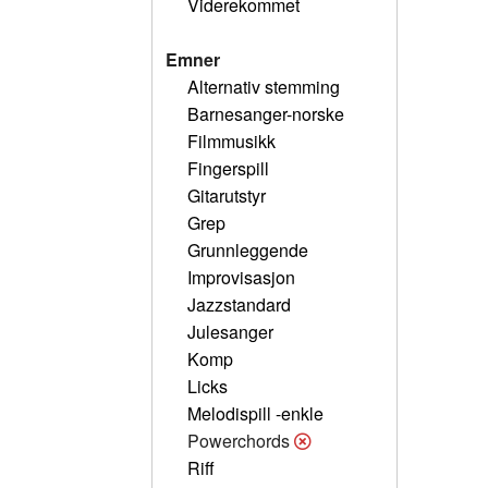
Viderekommet
Emner
Alternativ stemming
Barnesanger-norske
Filmmusikk
Fingerspill
Gitarutstyr
Grep
Grunnleggende
Improvisasjon
Jazzstandard
Julesanger
Komp
Licks
Melodispill -enkle
Powerchords
Riff