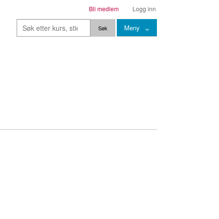
Bli medlem
Logg inn
Meny
Kurs
Stier
Leksjoner
Lærere
Stemming
Grep
Backingtracks
Skala
Artikler