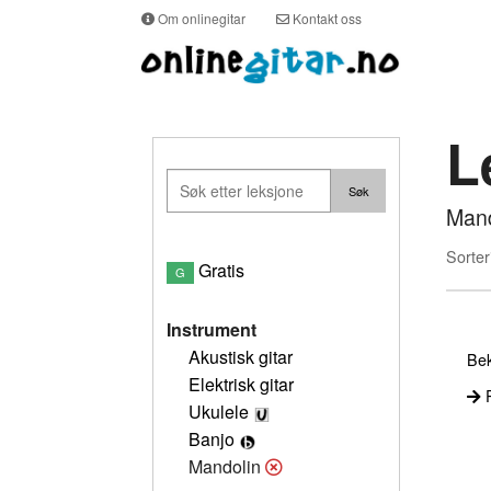
Om onlinegitar
Kontakt oss
L
Mand
Sorter
Gratis
G
Instrument
Akustisk gitar
Bek
Elektrisk gitar
P
Ukulele
Banjo
Mandolin