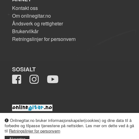
Kontakt oss
Om onlinegitar.no
Åndsverk og rettigheter
Brukervilkår
Retningslinjer for personvern
SOSIALT
2008-2026 onlinegitar.no
Onlinegitar.no bruker informasjonskapsler(cookies) og dine data til å
forbedre og tilpasse tjenestene på nettsiden. Les mer om dette ved å gå
til
Retningslinjer for personvern
Aksepter