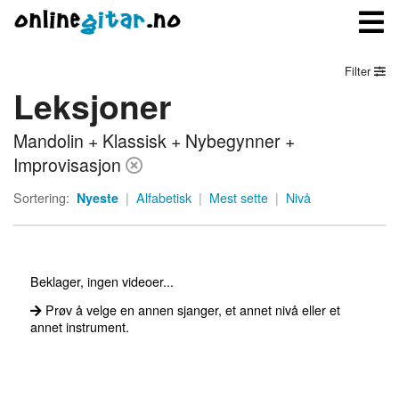
Filter
Leksjoner
Meny
Mandolin + Klassisk + Nybegynner +
Logg inn
Improvisasjon
Bli medlem
Sortering:
Nyeste
|
Alfabetisk
|
Mest sette
|
Nivå
Kontakt oss
Om onlinegitar.no
Beklager, ingen videoer...
Prøv å velge en annen sjanger, et annet nivå eller et
annet instrument.