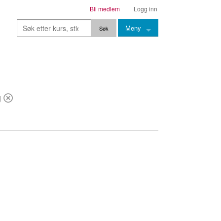
Bli medlem
Logg inn
Meny
Kurs
Stier
g
Leksjoner
Lærere
Stemming
Grep
Backingtracks
Skala
Artikler