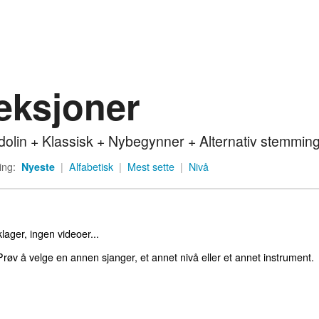
eksjoner
olin + Klassisk + Nybegynner + Alternativ stemmin
ing:
Nyeste
|
Alfabetisk
|
Mest sette
|
Nivå
lager, ingen videoer...
røv å velge en annen sjanger, et annet nivå eller et annet instrument.