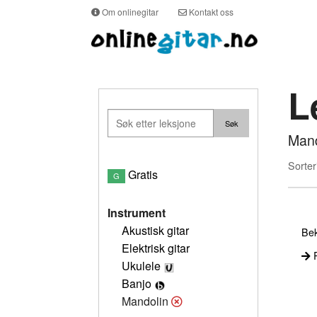
Om onlinegitar
Kontakt oss
L
Mand
Sorter
Gratis
G
Instrument
Akustisk gitar
Bek
Elektrisk gitar
P
Ukulele
Banjo
Mandolin