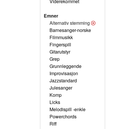
Viderekommet
Emner
Alternativ stemming
Barnesanger-norske
Filmmusikk
Fingerspill
Gitarutstyr
Grep
Grunnleggende
Improvisasjon
Jazzstandard
Julesanger
Komp
Licks
Melodispill -enkle
Powerchords
Riff