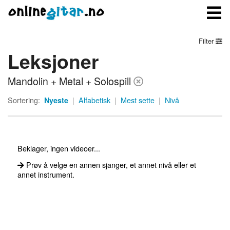
Filter
Leksjoner
Meny
Mandolin + Metal + Solospill
Logg inn
Sortering:
Nyeste
|
Alfabetisk
|
Mest sette
|
Nivå
Bli medlem
Kontakt oss
Beklager, ingen videoer...
Om onlinegitar.no
Prøv å velge en annen sjanger, et annet nivå eller et
annet instrument.