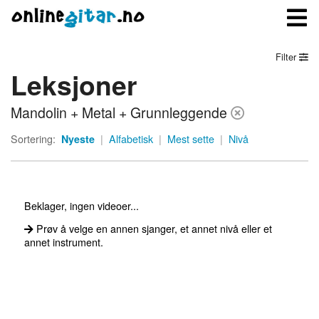
Filter
Leksjoner
Meny
Mandolin + Metal + Grunnleggende
Logg inn
Sortering:
Nyeste
|
Alfabetisk
|
Mest sette
|
Nivå
Bli medlem
Kontakt oss
Beklager, ingen videoer...
Om onlinegitar.no
Prøv å velge en annen sjanger, et annet nivå eller et
annet instrument.